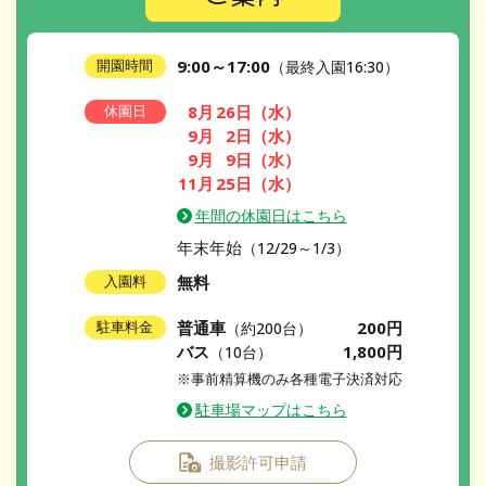
9:00～17:00
開園時間
（最終入園16:30）
8月
26日
（水）
休園日
9月
2日
（水）
9月
9日
（水）
11月
25日
（水）
年間の休園日はこちら
年末年始
（12/29～1/3）
無料
入園料
普通車
200円
駐車料金
（約200台）
バス
1,800円
（10台）
※事前精算機のみ各種電子決済対応
駐車場マップはこちら
撮影許可申請