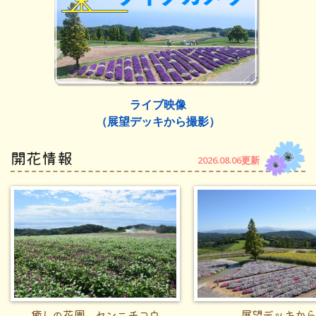
ライブ映像
（展望デッキから撮影）
開花情報
2026.08.06更新
癒しの花園 センニチコウ
展望デッキか