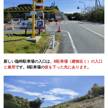
新しい臨時駐車場の入口は、
B駐車場（建物近く）の入口
と兼用
です。B駐車場の
坂を下った先にあります
。