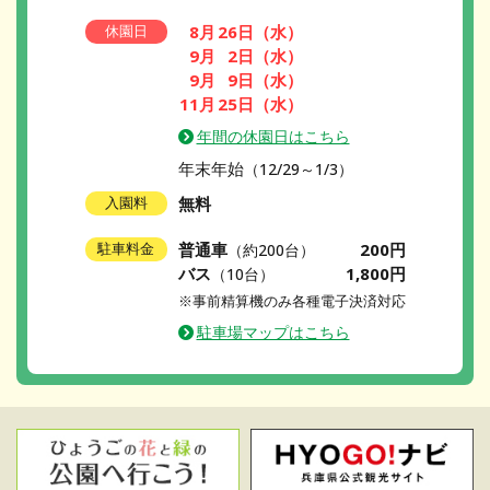
8月
26日
（水）
休園日
9月
2日
（水）
9月
9日
（水）
11月
25日
（水）
年間の休園日はこちら
年末年始
（12/29～1/3）
無料
入園料
普通車
200円
駐車料金
（約200台）
バス
1,800円
（10台）
※事前精算機のみ各種電子決済対応
駐車場マップはこちら