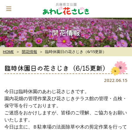
Skip
to
content
開花情報
HOME
開花情報
臨時休園日の花さじき（6/15更新）
臨時休園日の花さじき（6/15更新）
2022.06.15
今日は臨時休園のあわじ花さじきです。
園内花畑の管理作業及び花さじきテラス館の管理・点検・
保守等を行っております。
ご迷惑をおかけしますが、皆様のご理解、ご協力をお願い
いたします。
今日は主に、Ｂ駐車場の法面除草や木の剪定作業を行って