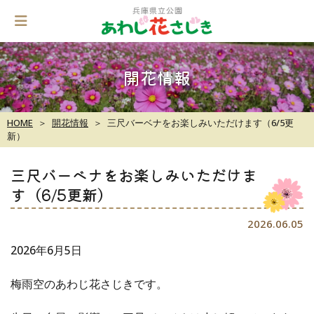
Skip
to
content
開花情報
HOME
開花情報
三尺バーベナをお楽しみいただけます（6/5更
新）
三尺バーベナをお楽しみいただけま
す（6/5更新）
2026.06.05
2026年6月5日
梅雨空のあわじ花さじきです。