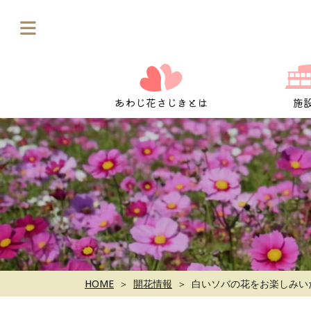
Skip
to
content
あわじ花さじきとは
施
HOME
開花情報
白いソバの花をお楽しみいた