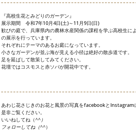
『高校生花とみどりのガーデン』
展示期間 令和7年10月4日(土)～11月9日(日)
歓びの庭で、兵庫県内の農林水産関係の課程を学ぶ高校生に
の展示を行っています。
それぞれにテーマのあるお庭になっています。
小さなガーデンが並ぶ海が見える小径は絶好の散歩道です。
足を延ばして散策してみてください。
花壇ではコスモスと赤ソバが開花中です。
あわじ花さじきのお花と風景の写真をfacebookとInstagr
是非ご覧ください。
いいねしてね（
^^）
フォローしてね（^^
）