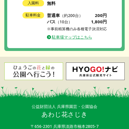
無料
入園料
普通車
200円
駐車料金
（約200台）
バス
1,800円
（10台）
※事前精算機のみ各種電子決済対応
駐車場マップはこちら
公益財団法人 兵庫県園芸・公園協会
あわじ花さじき
〒656-2301 兵庫県淡路市楠本2805-7