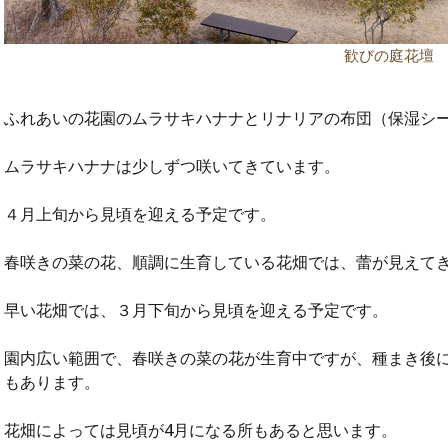
歓びの庭花壇
ふれあいの花園のムラサキハナナとリナリアの布団（保湿シ
ムラサキハナナは少しずつ咲いてきています。
４月上旬から見頃を迎える予定です。
春咲きの菜の花、順調に生育している花畑では、蕾が見えて
早い花畑では、３月下旬から見頃を迎える予定です。
園内広い範囲で、春咲きの菜の花が生育中ですが、種まき後
もあります。
花畑によっては見頃が4月になる所もあると思います。