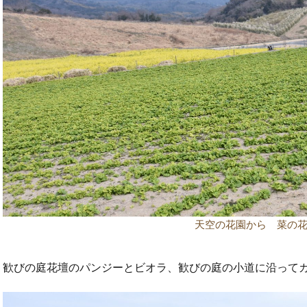
天空の花園から 菜の
歓びの庭花壇のパンジーとビオラ、歓びの庭の小道に沿って