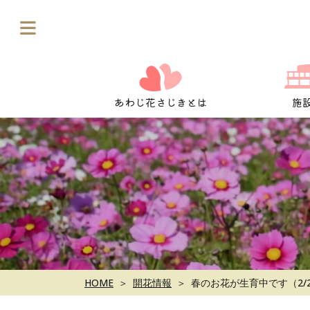
Skip
to
content
あわじ花さじきとは
施
HOME
開花情報
春のお花が生育中です（2/