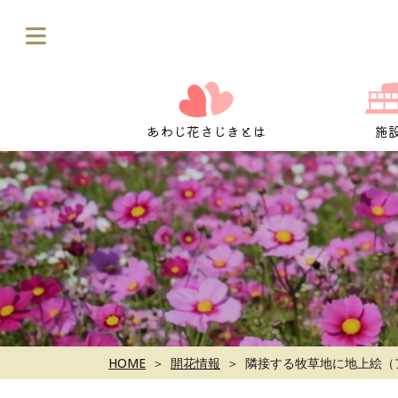
Skip
to
content
あわじ花さじきとは
施
HOME
開花情報
隣接する牧草地に地上絵（ア