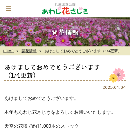
Skip
to
content
開花情報
HOME
開花情報
あけましておめでとうございます（1/4更新）
あけましておめでとうございます
（1/4更新）
2025.01.04
あけましておめでとうございます。
本年もあわじ花さじきをよろしくお願いいたします。
天空の花壇で約11,000本のストック