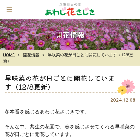
Skip
to
content
開花情報
HOME
開花情報
早咲菜の花が日ごとに開花しています（12/8更
新）
早咲菜の花が日ごとに開花していま
す（12/8更新）
2024.12.08
冬本番を感じるあわじ花さじきです。
そんな中、共生の花園で、春を感じさせてくれる早咲菜の
花が日ごとに開花しています。