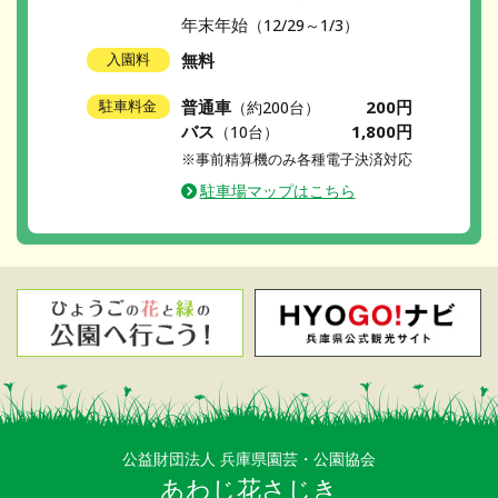
年末年始
（12/29～1/3）
無料
入園料
普通車
200円
駐車料金
（約200台）
バス
1,800円
（10台）
※事前精算機のみ各種電子決済対応
駐車場マップはこちら
公益財団法人 兵庫県園芸・公園協会
あわじ花さじき