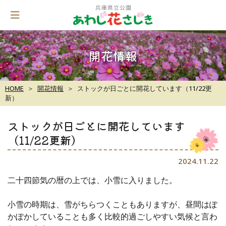
Skip
to
content
開花情報
HOME
開花情報
ストックが日ごとに開花しています（11/22更
新）
ストックが日ごとに開花しています
（11/22更新）
2024.11.22
二十四節気の暦の上では、小雪に入りました。
小雪の時期は、雪がちらつくこともありますが、昼間はぽ
かぽかしていることも多く比較的過ごしやすい気候と言わ