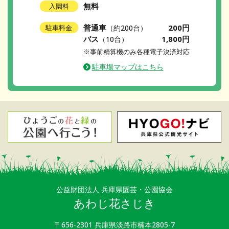
無料
入園料
普通車
200円
駐車料金
（約200台）
バス
1,800円
（10台）
※事前精算機のみ各種電子決済対応
駐車場マップはこちら
公益財団法人 兵庫県園芸・公園協会
あわじ花さじき
〒656-2301 兵庫県淡路市楠本2805-7