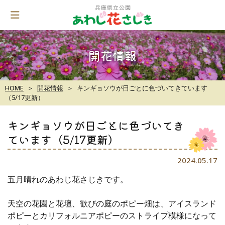
Skip
to
content
開花情報
HOME
開花情報
キンギョソウが日ごとに色づいてきています
（5/17更新）
キンギョソウが日ごとに色づいてき
ています（5/17更新）
2024.05.17
五月晴れのあわじ花さじきです。
天空の花園と花壇、歓びの庭のポピー畑は、アイスランド
ポピーとカリフォルニアポピーのストライプ模様になって