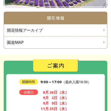
開花情報
開花情報アーカイブ
園遊MAP
ご案内
9:00～17:00
開園時間
（最終入園16:30）
8月
26日
（水）
休園日
9月
2日
（水）
9月
9日
（水）
11月
25日
（水）