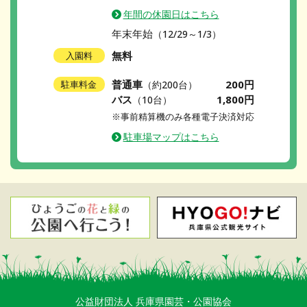
年間の休園日はこちら
年末年始
（12/29～1/3）
無料
入園料
普通車
200円
駐車料金
（約200台）
バス
1,800円
（10台）
※事前精算機のみ各種電子決済対応
駐車場マップはこちら
公益財団法人 兵庫県園芸・公園協会