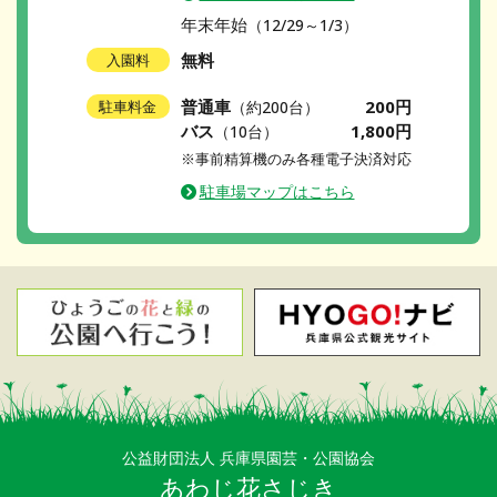
年末年始
（12/29～1/3）
無料
入園料
普通車
200円
駐車料金
（約200台）
バス
1,800円
（10台）
※事前精算機のみ各種電子決済対応
駐車場マップはこちら
公益財団法人 兵庫県園芸・公園協会
あわじ花さじき